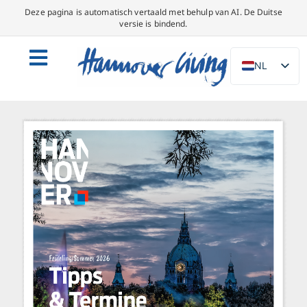
Deze pagina is automatisch vertaald met behulp van AI. De Duitse
versie is bindend.
NL
DE
EN
PL
ES
IT
DA
SV
FR
PT
TR