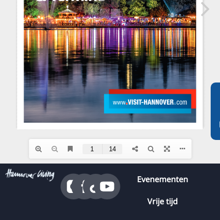
RU
FI
ZH
KO
JA
UK
BG
Evenementen
Vrije tijd