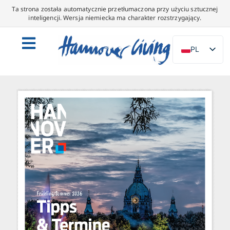
Ta strona została automatycznie przetłumaczona przy użyciu sztucznej
inteligencji. Wersja niemiecka ma charakter rozstrzygający.
PL
DE
EN
NL
ES
IT
DA
SV
FR
PT
TR