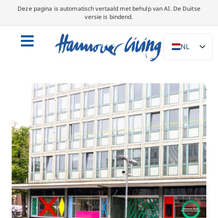
Deze pagina is automatisch vertaald met behulp van AI. De Duitse
versie is bindend.
NL
DE
EN
PL
ES
IT
DA
SV
FR
PT
TR