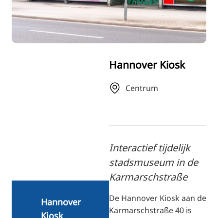
RU
FI
ZH
KO
Hannover Kiosk
JA
UK
Centrum
BG
Interactief tijdelijk
stadsmuseum in de
Karmarschstraße
De Hannover Kiosk aan de
Hannover
Karmarschstraße 40 is
Kiosk