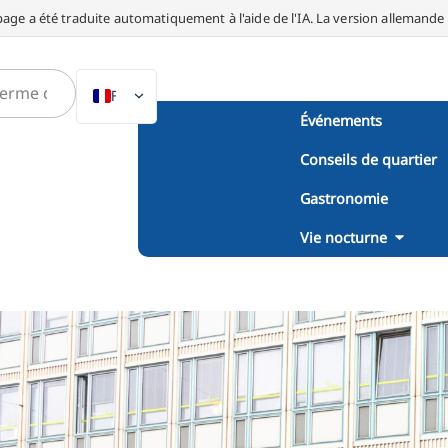
page a été traduite automatiquement à l'aide de l'IA. La version allemande fa
FR
Événements
DE
Conseils de quartier
EN
NL
Gastronomie
PL
Vie nocturne
ES
IT
DA
SV
PT
TR