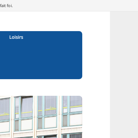
it foi.
Loisirs