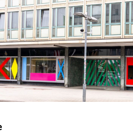
RU
FI
ZH
KO
JA
UK
BG
e