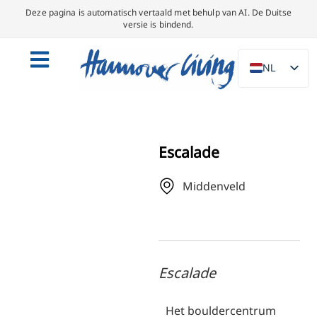
Deze pagina is automatisch vertaald met behulp van AI. De Duitse
versie is bindend.
NL
DE
EN
PL
Escalade
ES
Middenveld
IT
DA
SV
FR
Escalade
PT
TR
Het bouldercentrum