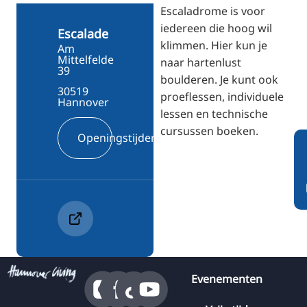
RU
Escaladrome is voor
iedereen die hoog wil
FI
Escalade
klimmen. Hier kun je
Am
ZH
Mittelfelde
naar hartenlust
39
KO
boulderen. Je kunt ook
30519
proeflessen, individuele
JA
Hannover
lessen en technische
UK
cursussen boeken.
Openingstijden
BG
Evenementen