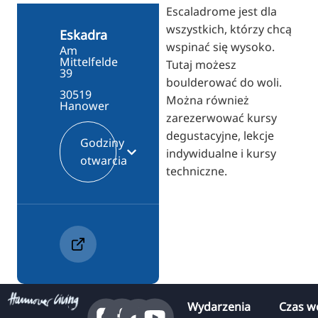
RU
Escaladrome jest dla
wszystkich, którzy chcą
FI
Eskadra
wspinać się wysoko.
Am
ZH
Mittelfelde
Tutaj możesz
39
KO
boulderować do woli.
30519
Można również
JA
Hanower
zarezerwować kursy
UK
degustacyjne, lekcje
Godziny
BG
indywidualne i kursy
otwarcia
techniczne.
Wydarzenia
Czas w