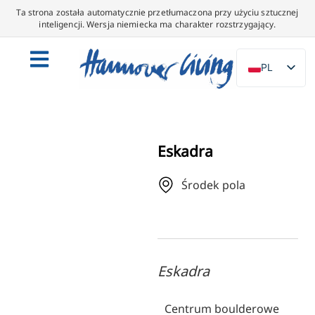
Ta strona została automatycznie przetłumaczona przy użyciu sztucznej
inteligencji. Wersja niemiecka ma charakter rozstrzygający.
PL
DE
EN
NL
Eskadra
ES
Środek pola
IT
DA
SV
FR
Eskadra
PT
TR
Centrum boulderowe