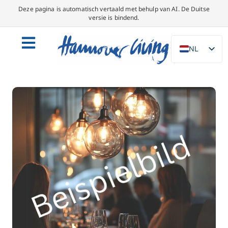
Deze pagina is automatisch vertaald met behulp van AI. De Duitse
versie is bindend.
NL
DE
EN
PL
ES
IT
DA
SV
FR
PT
TR