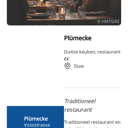
RU
FI
© HMTG/KI
ZH
KO
Plümecke
JA
UK
Duitse keuken, restaurant
€€
BG
Sluw
Traditioneel
restaurant
Plümecke
Traditioneel restaurant en
Vossstrasse