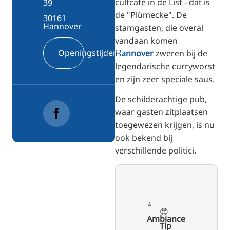
cultcafé in de List - dat is
39
de "Plümecke". De
30161
Hannover
stamgasten, die overal
vandaan komen
Openingstijden
Hannover
zweren bij de
legendarische curryworst
en zijn zeer speciale saus.
De schilderachtige pub,
waar gasten zitplaatsen
toegewezen krijgen, is nu
ook bekend bij
verschillende politici.
⭐️
😍
Ambiance
Tip