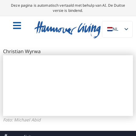
Deze pagina is automatisch vertaald met behulp van AI. De Duitse
versie is bindend.
NL
DE
EN
Christian Wyrwa
PL
ES
IT
Bezienswaardigheden
DA
SV
FR
PT
Foto: Michael Abid
TR