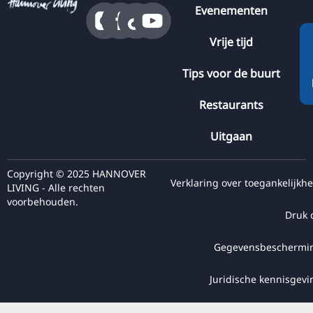
RU
Evenementen
FI
Vrije tijd
ZH
Tips voor de buurt
KO
JA
Restaurants
UK
Uitgaan
BG
Copyright © 2025 HANNOVER
Verklaring over toegankelijkhe
LIVING - Alle rechten
voorbehouden.
Druk 
Gegevensbeschermi
Juridische kennisgevi