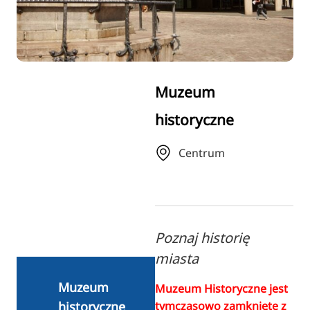
RU
FI
ZH
KO
Muzeum
JA
historyczne
UK
BG
Centrum
Poznaj historię
miasta
Muzeum
Muzeum Historyczne jest
tymczasowo zamknięte z
historyczne