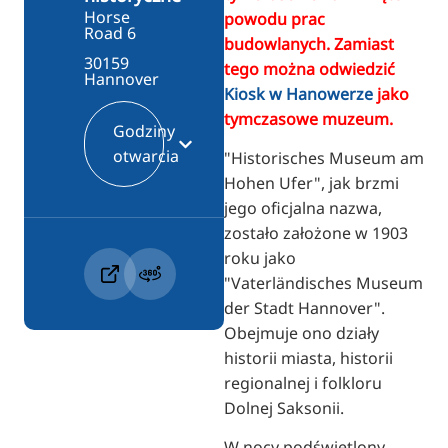
Horse
powodu prac
Road 6
budowlanych. Zamiast
30159
tego można odwiedzić
Hannover
Kiosk w Hanowerze
jako
tymczasowe muzeum.
Godziny
otwarcia
"Historisches Museum am
Hohen Ufer", jak brzmi
jego oficjalna nazwa,
zostało założone w 1903
roku jako
"Vaterländisches Museum
der Stadt Hannover".
Obejmuje ono działy
historii miasta, historii
regionalnej i folkloru
Dolnej Saksonii.
W nocy podświetlony