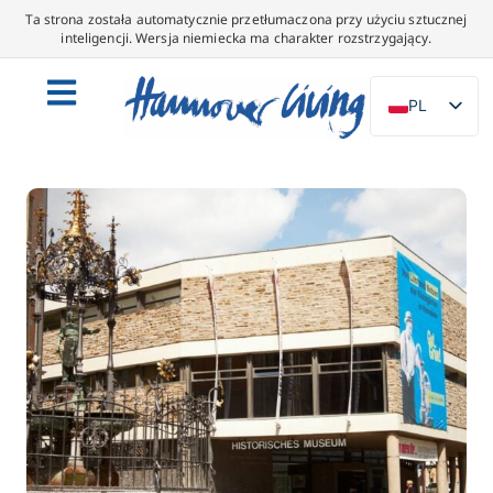
Ta strona została automatycznie przetłumaczona przy użyciu sztucznej
inteligencji. Wersja niemiecka ma charakter rozstrzygający.
PL
DE
EN
NL
ES
IT
DA
SV
FR
PT
TR