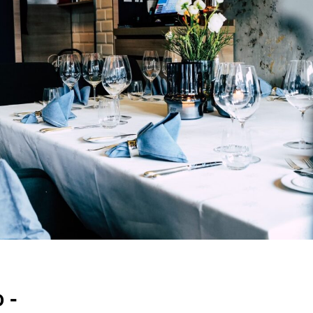
RU
FI
ZH
KO
JA
UK
BG
 -