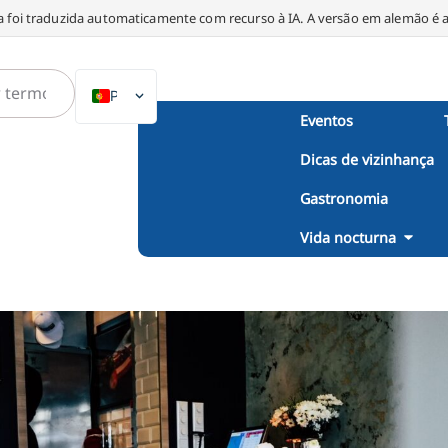
a foi traduzida automaticamente com recurso à IA. A versão em alemão é a 
PT
Eventos
DE
Dicas de vizinhança
EN
NL
Gastronomia
PL
Vida nocturna
ES
IT
DA
SV
FR
TR