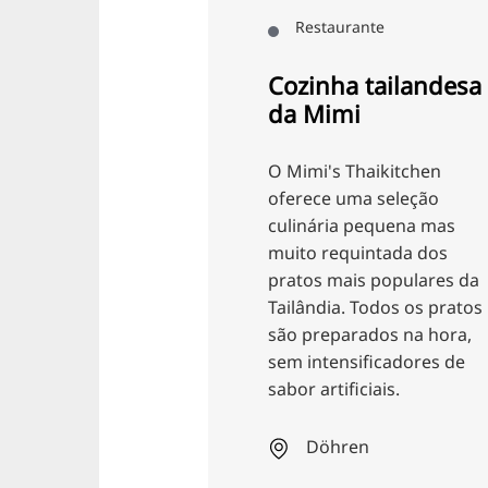
Restaurante
Restaurante
ozinha tailandesa
Café K
a Mimi
Bem-vindo ao Café
Mimi's Thaikitchen
Desfrute aqui das
erece uma seleção
iguarias de um m
linária pequena mas
pasteleiro. Deixe-
ito requintada dos
mimar pelos choc
atos mais populares da
de criação própri
ilândia. Todos os pratos
pelo sensacional
o preparados na hora,
cheesecake.
m intensificadores de
bor artificiais.
Centro Linde
Döhren