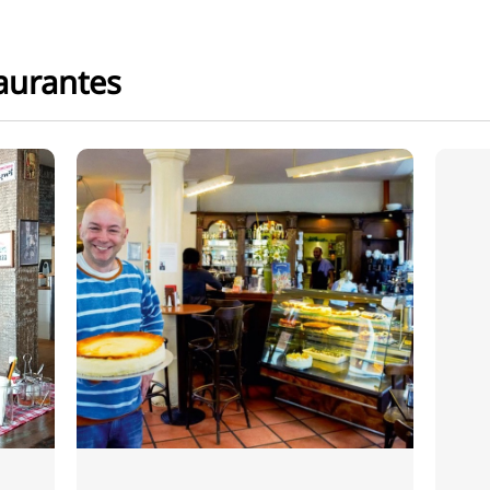
aurantes
Restaurante
Barra em S
Um ambiente encantador
dos anos 70 com uma
atmosfera acolhedora
espera por si no S-Bar.
Saboreie as iguarias