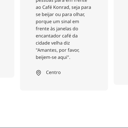
pequeno menu regular
ad, seja para
com pratos durante todo
para olhar,
o ano e um menu
inal em
selecionado à noite com
elas do
pratos sazonais. Aqui
afé da
encontrará pratos
diz
veganos, vegetarianos e
r favor,
de carne.
i".
Cidade do Sul