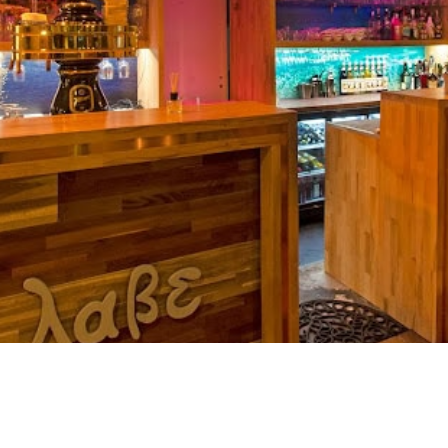
RU
FI
ZH
KO
JA
UK
BG