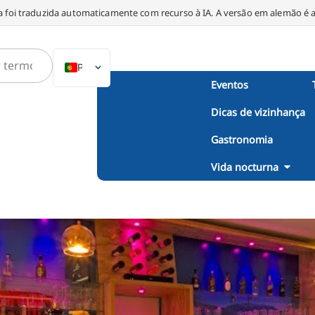
a foi traduzida automaticamente com recurso à IA. A versão em alemão é a 
PT
Eventos
DE
Dicas de vizinhança
EN
NL
Gastronomia
PL
Vida nocturna
ES
IT
DA
SV
FR
TR