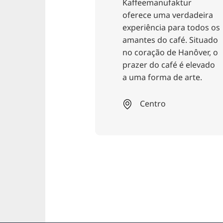
Kaffeemanufaktur
ao Café Konr
oferece uma verdadeira
se beijar ou 
experiência para todos os
porque um s
amantes do café. Situado
frente às jan
no coração de Hanôver, o
encantador c
prazer do café é elevado
cidade velha 
a uma forma de arte.
"Amantes, po
beijem-se aqu
Centro
Centro