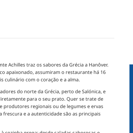
te Achilles traz os sabores da Grécia a Hanôver.
ico apaixonado, assumiram o restaurante há 16
 culinário com o coração e a alma.
adores do norte da Grécia, perto de Salónica, e
diretamente para o seu prato. Quer se trate de
de produtores regionais ou de legumes e ervas
 a frescura e a autenticidade são as principais
à cozinha grega: desde saladas saborosas e