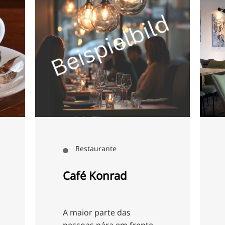
© ma
te
Restaurante
rad
maono - alimentos
e bebidas
e das
O maono oferece-lhe um
 em frente