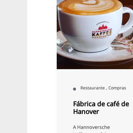
Restaurante , Compras
Restauran
Fábrica de café de
Café Kon
Hanover
A maior part
A Hannoversche
pessoas pára