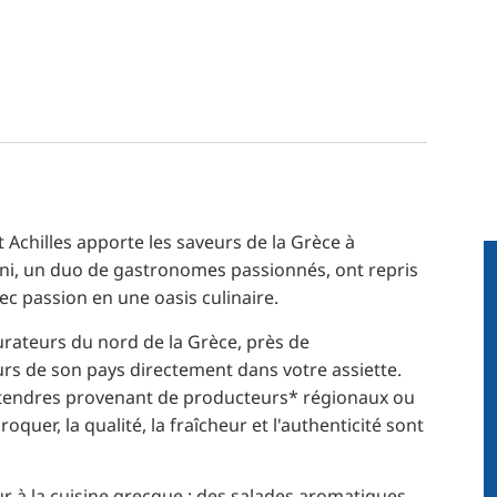
t Achilles apporte les saveurs de la Grèce à
Toni, un duo de gastronomes passionnés, ont repris
ec passion en une oasis culinaire.
aurateurs du nord de la Grèce, près de
urs de son pays directement dans votre assiette.
f tendres provenant de producteurs* régionaux ou
quer, la qualité, la fraîcheur et l'authenticité sont
ur à la cuisine grecque : des salades aromatiques