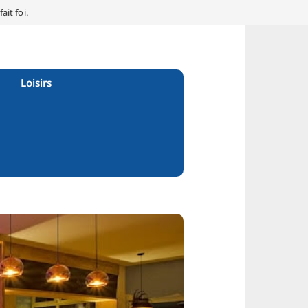
it foi.
Loisirs