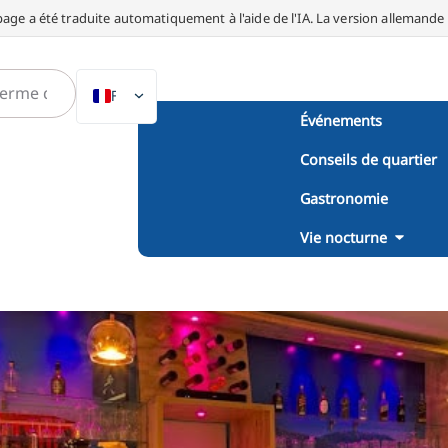
page a été traduite automatiquement à l'aide de l'IA. La version allemande fa
FR
Événements
DE
Conseils de quartier
EN
NL
Gastronomie
PL
Vie nocturne
ES
IT
DA
SV
PT
TR