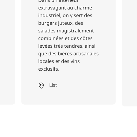
u charme
Le 1666 - Café &
y sert des
Törtchenboutique est un
, des
petit café sucré situé
tralement
dans la vieille ville de
des côtes
Hanovre. Il propose un
dres, ainsi
café parfumé et un choix
 artisanales
alléchant de gâteaux,
vins
tartes et tartelettes faits
maison.
Centre