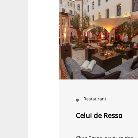
Restaurant
Restaurant
Celui de Resso
Jo's Food &
Chez Resso, savoure des
Dans un intéri