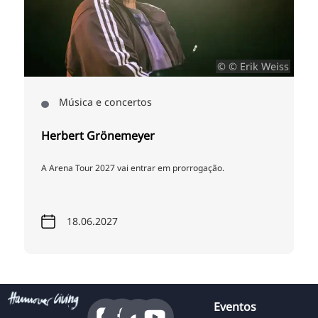
a
© © Erik Weiss
Música e concertos
Herbert Grönemeyer
A Arena Tour 2027 vai entrar em prorrogação.
18.06.2027
Eventos