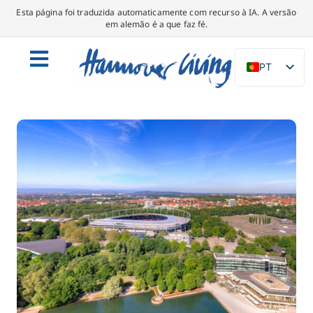
Esta página foi traduzida automaticamente com recurso à IA. A versão
em alemão é a que faz fé.
PT
DE
EN
NL
PL
ES
IT
DA
SV
FR
TR