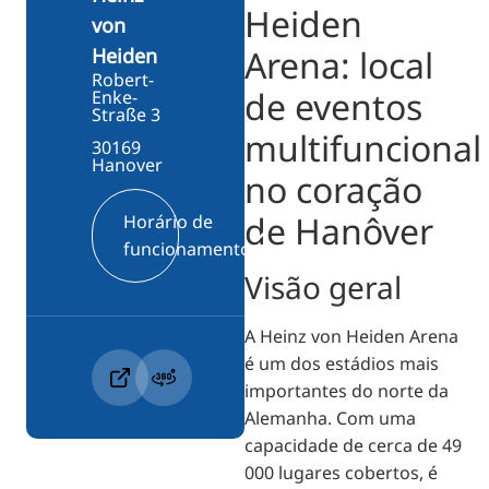
Heiden
von
Arena: local
Heiden
Robert-
de eventos
Enke-
Straße 3
multifuncional
30169
Hanover
no coração
de Hanôver
Horário de
funcionamento
Visão geral
A Heinz von Heiden Arena
é um dos estádios mais
importantes do norte da
Alemanha. Com uma
capacidade de cerca de 49
000 lugares cobertos, é