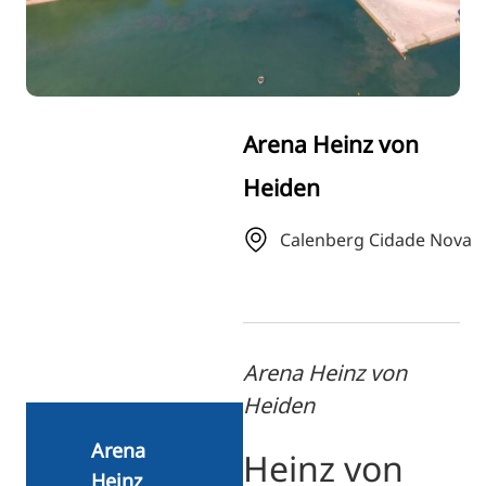
RU
FI
ZH
KO
Arena Heinz von
JA
Heiden
UK
BG
Calenberg Cidade Nova
Arena Heinz von
Heiden
Arena
Heinz von
Heinz