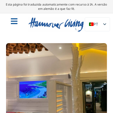
Esta página foi traduzida automaticamente com recurso à IA. A versão
em alemão é a que faz fé.
PT
DE
EN
NL
PL
ES
IT
DA
SV
FR
TR