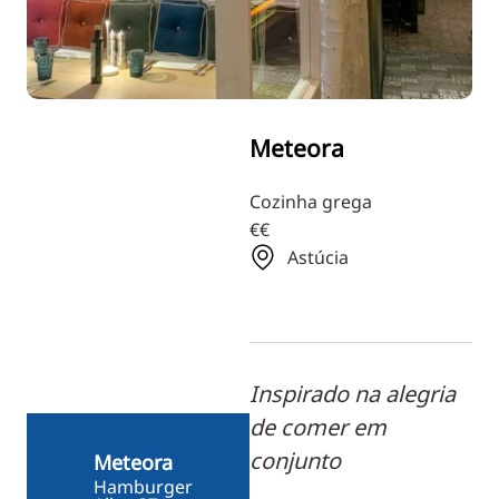
RU
FI
ZH
KO
Meteora
JA
UK
Cozinha grega
€€
BG
Astúcia
Inspirado na alegria
de comer em
conjunto
Meteora
Hamburger