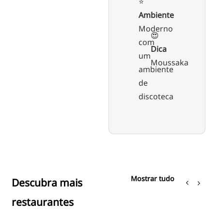
⭐️
Ambiente
Moderno
😍
com
Dica
um
Moussaka
ambiente
de
discoteca
Mostrar tudo
Descubra mais
restaurantes