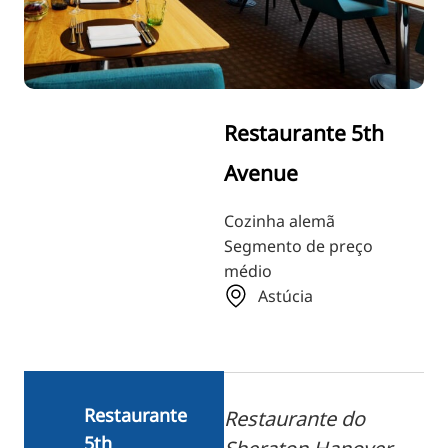
RU
FI
ZH
KO
Restaurante 5th
JA
Avenue
UK
BG
Cozinha alemã
Segmento de preço
médio
Astúcia
Restaurante
Restaurante do
5th