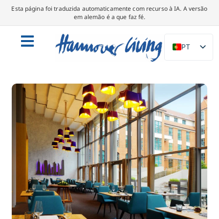
Esta página foi traduzida automaticamente com recurso à IA. A versão
em alemão é a que faz fé.
PT
DE
EN
NL
PL
ES
IT
DA
SV
FR
TR