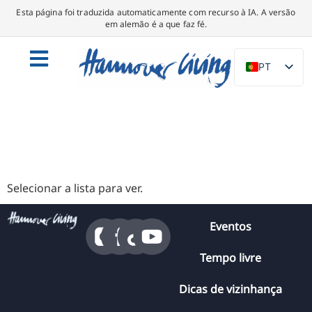
Esta página foi traduzida automaticamente com recurso à IA. A versão
em alemão é a que faz fé.
PT
DE
EN
NL
PL
ES
Selecionar a lista para ver.
IT
Eventos
DA
SV
Tempo livre
FR
Dicas de vizinhança
TR