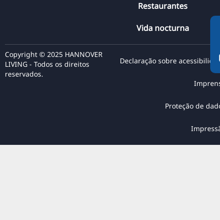
Restaurantes
RU
FI
Vida nocturna
ZH
Copyright © 2025 HANNOVER
KO
Declaração sobre acessibilida
LIVING - Todos os direitos
JA
reservados.
Impren
UK
BG
Proteção de dad
Impress