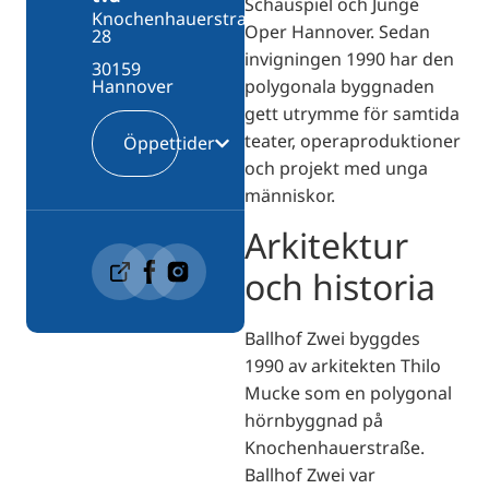
Schauspiel och Junge
Knochenhauerstraße
Oper Hannover. Sedan
28
invigningen 1990 har den
30159
polygonala byggnaden
Hannover
gett utrymme för samtida
teater, operaproduktioner
Öppettider
och projekt med unga
människor.
Arkitektur
och historia
Ballhof Zwei byggdes
1990 av arkitekten Thilo
Mucke som en polygonal
hörnbyggnad på
Knochenhauerstraße.
Ballhof Zwei var