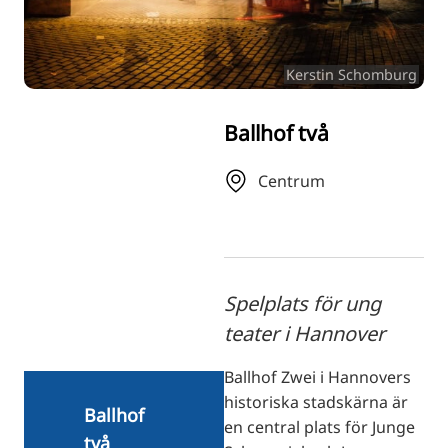
RU
FI
Kerstin Schomburg
ZH
KO
Ballhof två
JA
UK
Centrum
BG
Spelplats för ung
teater i Hannover
Ballhof Zwei i Hannovers
historiska stadskärna är
Ballhof
en central plats för Junge
två