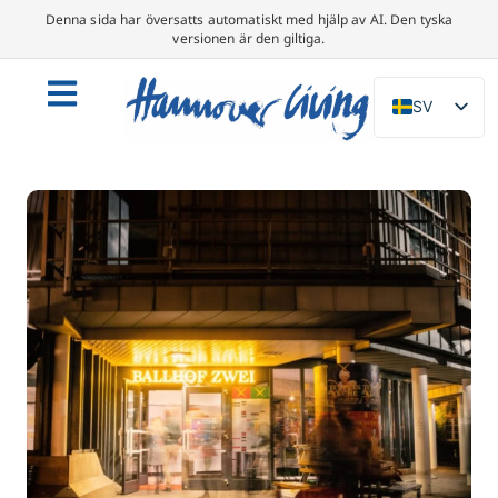
Denna sida har översatts automatiskt med hjälp av AI. Den tyska
versionen är den giltiga.
SV
DE
EN
NL
PL
ES
IT
DA
FR
PT
TR