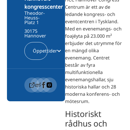
kongresscenter
Centrum är ett av de
Theodor-
ledande kongress- och
Heuss-
eventcentren i Tyskland.
Platz 1
Med en evenemangs- och
30175
Hannover
foajéyta på 23.000 m²
erbjuder det utrymme för
en mängd olika
Öppettider
evenemang. Centret
består av fyra
multifunktionella
evenemangshallar, sju
historiska hallar och 28
moderna konferens- och
mötesrum.
Historiskt
rådhus och