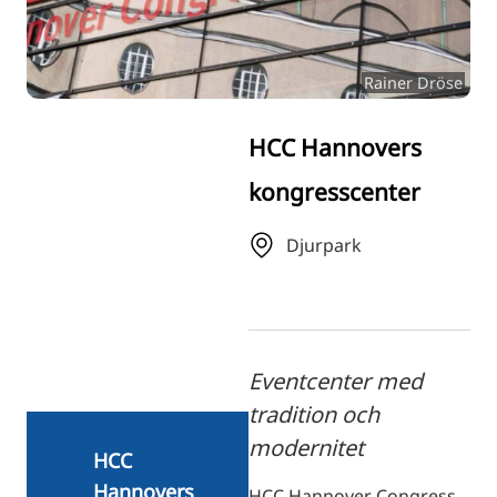
RU
FI
Rainer Dröse
ZH
KO
HCC Hannovers
JA
kongresscenter
UK
BG
Djurpark
Eventcenter med
tradition och
modernitet
HCC
Hannovers
HCC Hannover Congress