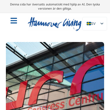
Denna sida har översatts automatiskt med hjälp av AI. Den tyska
versionen är den giltiga.
SV
DE
EN
NL
PL
ES
IT
DA
FR
PT
TR