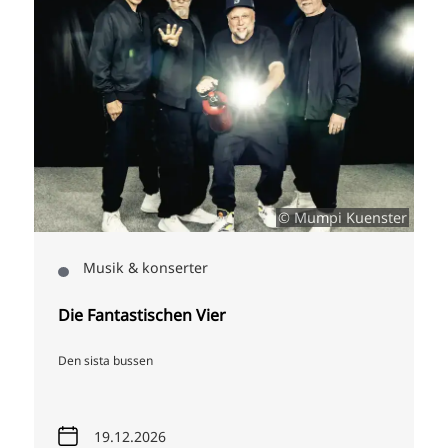
Ruby Tuesday
© Mumpi Kuenster
k & konserter
tastischen Vier
bussen
12.2026