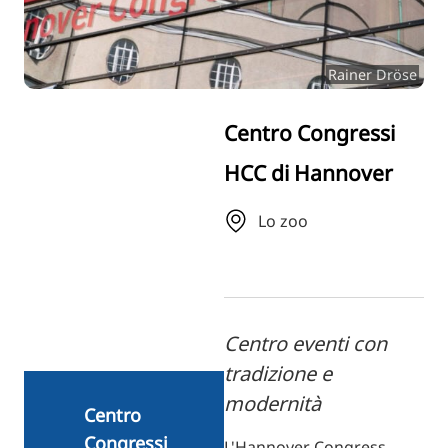
RU
FI
Rainer Dröse
ZH
KO
Centro Congressi
JA
HCC di Hannover
UK
BG
Lo zoo
Centro eventi con
tradizione e
modernità
Centro
Congressi
L'Hannover Congress