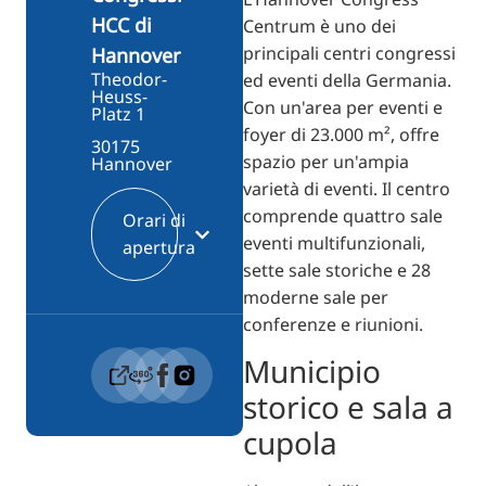
HCC di
Centrum è uno dei
principali centri congressi
Hannover
Theodor-
ed eventi della Germania.
Heuss-
Con un'area per eventi e
Platz 1
foyer di 23.000 m², offre
30175
spazio per un'ampia
Hannover
varietà di eventi. Il centro
comprende quattro sale
Orari di
eventi multifunzionali,
apertura
sette sale storiche e 28
moderne sale per
conferenze e riunioni.
Municipio
storico e sala a
cupola