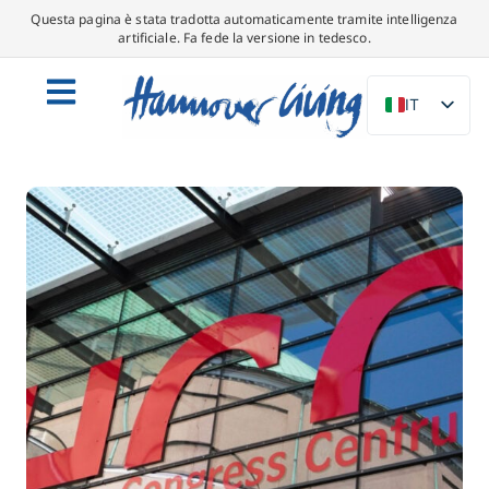
Questa pagina è stata tradotta automaticamente tramite intelligenza
artificiale. Fa fede la versione in tedesco.
IT
DE
EN
NL
PL
ES
DA
SV
FR
PT
TR