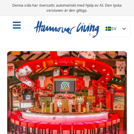
Denna sida har översatts automatiskt med hjälp av AI. Den tyska
versionen är den giltiga.
SV
DE
EN
NL
PL
ES
IT
DA
FR
PT
TR