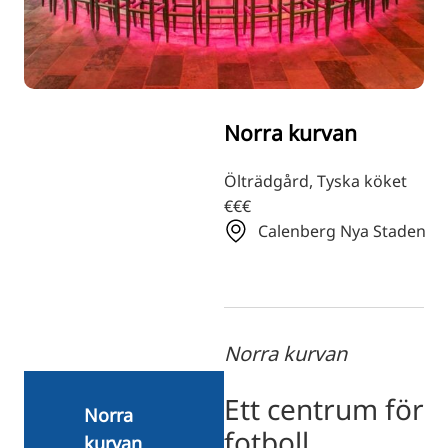
RU
FI
ZH
KO
Norra kurvan
JA
UK
Ölträdgård, Tyska köket
€€€
BG
Calenberg Nya Staden
Norra kurvan
Ett centrum för
Norra
fotboll,
kurvan