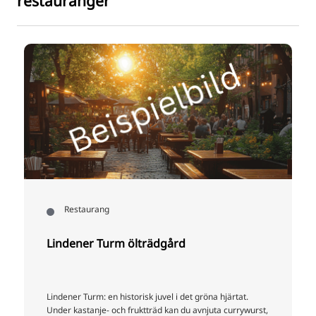
restauranger
ng
Restaurang
urm ölträdgård
Julians glassmas
en historisk juvel i det gröna hjärtat.
Här gör vi allt som ingå
- och fruktträd kan du avnjuta currywurst,
och kex själva, kokar al