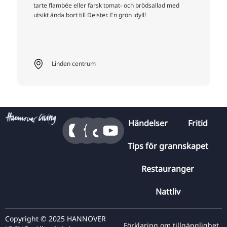
eller färsk tomat- och brödsallad med
individuella recept för 
 till Deister. En grön idyll!
centrum
Calenberg Nya S
Händelser
Fritid
Tips för grannskapet
Restauranger
Nattliv
Copyright © 2025 HANNOVER
Förklaring om tillgänglighet