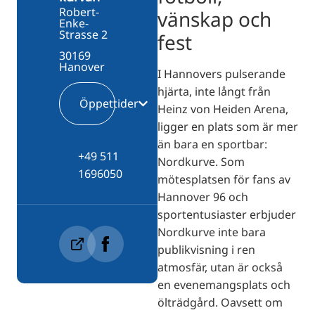
Robert-
vänskap och
Enke-
Strasse 2
fest
30169
Hanover
I Hannovers pulserande
hjärta, inte långt från
Öppettider
Heinz von Heiden Arena,
ligger en plats som är mer
än bara en sportbar:
+49 511
Nordkurve. Som
1696050
mötesplatsen för fans av
Hannover 96 och
sportentusiaster erbjuder
Nordkurve inte bara
publikvisning i ren
atmosfär, utan är också
en evenemangsplats och
ölträdgård. Oavsett om