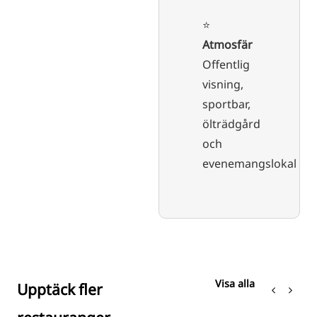
⭐️
Atmosfär
Offentlig
visning,
sportbar,
ölträdgård
och
evenemangslokal
Visa alla
Upptäck fler