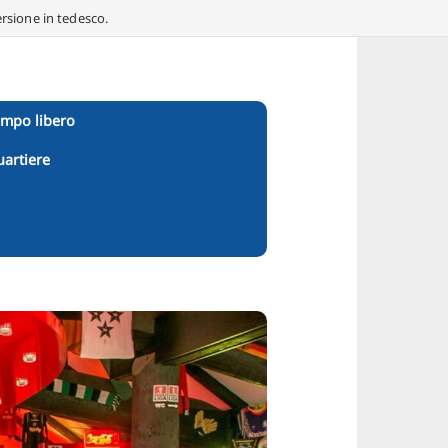
ersione in tedesco.
empo libero
uartiere