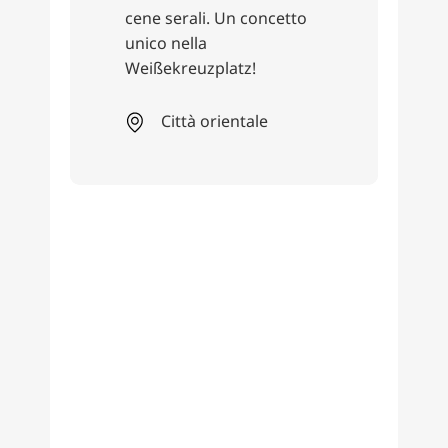
Ristorante
Sala da tè
Scoprite il piacere dal
1970 al Teestübchen, nella
storica Ballhofplatz di
Hannover. I migliori tè,
l'eccellente caffè e le torte
tradizionali in
un'atmosfera accogliente.
Un momento di piacere
unico!
Centro