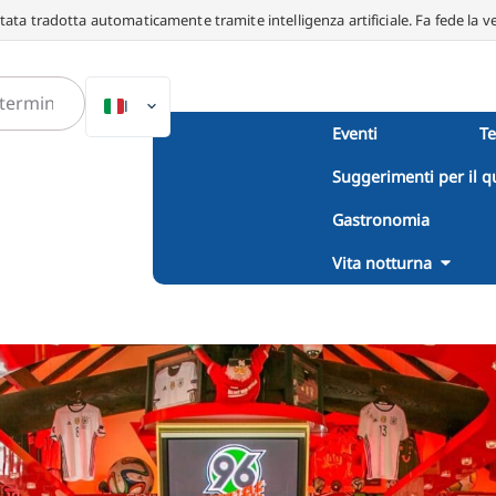
ata tradotta automaticamente tramite intelligenza artificiale. Fa fede la v
IT
Eventi
T
DE
Suggerimenti per il q
EN
NL
Gastronomia
PL
Vita notturna
ES
DA
SV
FR
PT
TR