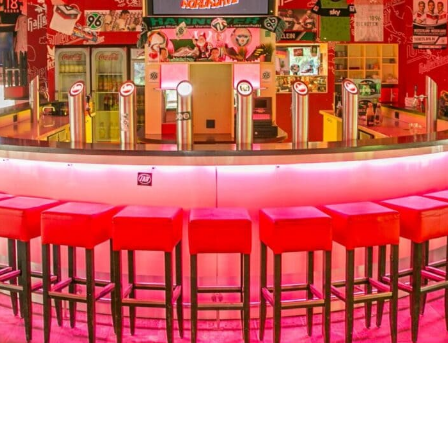
RU
FI
ZH
KO
JA
UK
BG