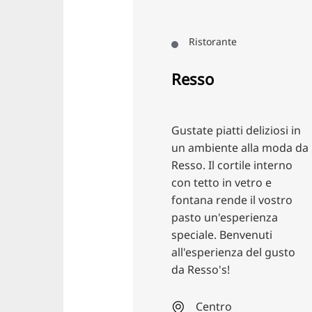
cene serali. Un concetto
unico nella
ante
Weißekreuzplatz!
Città orientale
iatti deliziosi in
nte alla moda da
 cortile interno
 in vetro e
rende il vostro
'esperienza
. Benvenuti
ienza del gusto
's!
tro