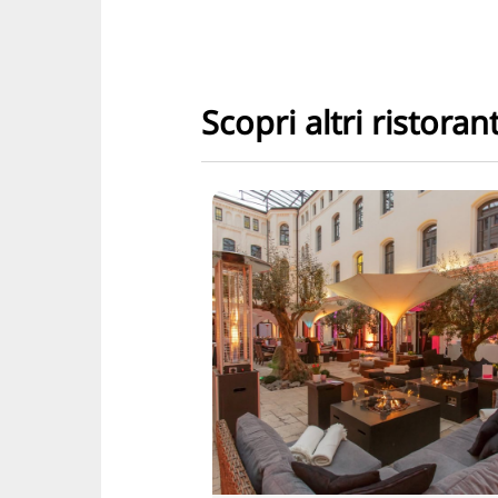
Scopri altri ristorant
Ristorante
Le sette
domeniche
Le sette domeniche di
Hannover: sette giorni d
varietà culinaria, dalle
colazioni creative alle