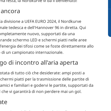
ma festa, la Nordkurve vi dà il benvenuto!
o ancora
da divisione a UEFA EURO 2024, il Nordkurve
onale tedesca e dell'Hannover 96 in diretta. Qui
lo completamente nuovo, supportati da una
grande schermo LED e schermi piatti nelle aree
l'energia dei tifosi come se foste direttamente allo
y o di un campionato internazionale.
go di incontro all'aria aperta
otata di tutto ciò che desiderate: ampi posti a
ermi piatti per la trasmissione delle partite di
amici e familiari e godervi le partite, supportati da
 che vi garantirà di non perdere mai un gol.
ate