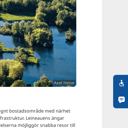
Axel Heise
 lugnt bostadsområde med närhet
frastruktur. Leineauens ängar
lserna möjliggör snabba resor till