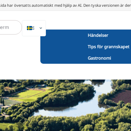
ida har översatts automatiskt med hjälp av AI. Den tyska versionen är den 
SV
Händelser
DE
Tips för grannskapet
EN
NL
Gastronomi
PL
ES
IT
DA
FR
PT
TR