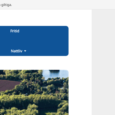
giltiga.
Fritid
Nattliv