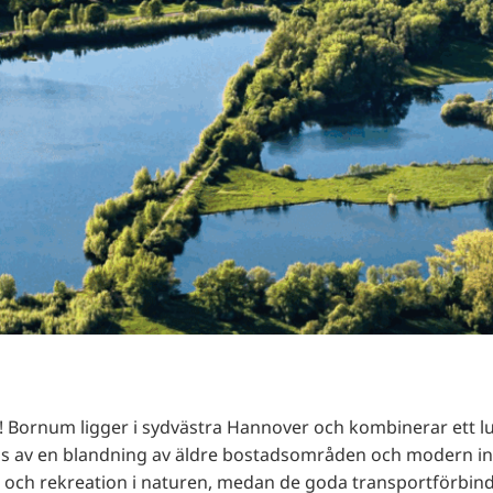
RU
FI
ZH
KO
JA
UK
BG
! Bornum ligger i sydvästra Hannover och kombinerar ett
nas av en blandning av äldre bostadsområden och modern in
ch rekreation i naturen, medan de goda transportförbinde