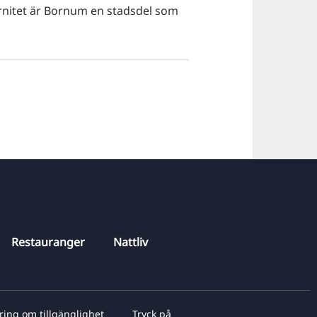
rnitet är Bornum en stadsdel som
Restauranger
Nattliv
ring om tillgänglighet
Tryck på