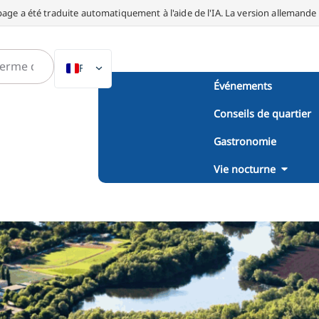
page a été traduite automatiquement à l'aide de l'IA. La version allemande fa
FR
Événements
DE
Conseils de quartier
EN
NL
Gastronomie
PL
Vie nocturne
ES
IT
DA
SV
PT
TR