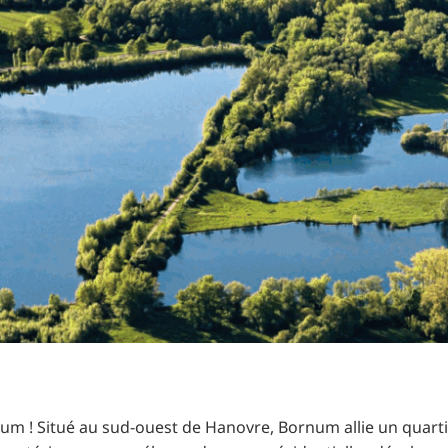
RU
FI
ZH
KO
JA
UK
BG
um ! Situé au sud-ouest de Hanovre, Bornum allie un quarti