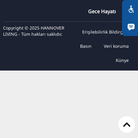
RU
Gece Hayatı
FI
ZH
Copyright © 2025 HANNOVER
Erişilebilirlik Bildirgesi
LIVING - Tüm hakları saklıdır.
KO
JA
Basın
Veri koruma
UK
Künye
BG