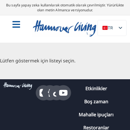
Bu sayfa yapay zeka kullanılarak otomatik olarak çevrilmiştir. Yürürlükte
olan metin Almanca versiyonudur.
TR
DE
EN
NL
Lütfen göstermek için listeyi seçin.
PL
ES
IT
Etkinlikler
DA
Boş zaman
SV
Mahalle ipuçları
FR
PT
Restoranlar