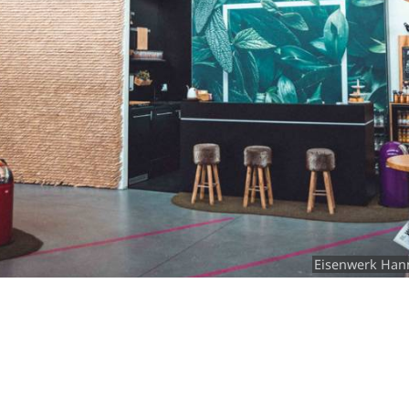
RU
FI
ZH
KO
JA
UK
BG
Eisenwerk Hanno