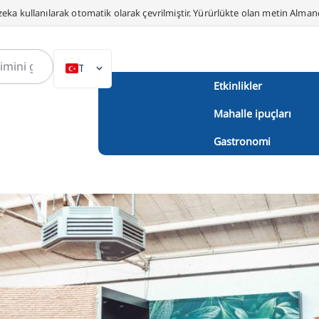
eka kullanılarak otomatik olarak çevrilmiştir. Yürürlükte olan metin Alma
TR
Etkinlikler
DE
Mahalle ipuçları
EN
NL
Gastronomi
PL
ES
IT
DA
SV
FR
PT