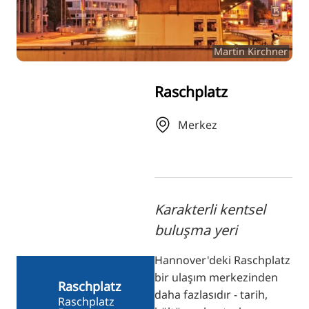
RU
FI
Martin Kirchner
ZH
KO
Raschplatz
JA
UK
Merkez
BG
Karakterli kentsel
buluşma yeri
Hannover'deki Raschplatz
bir ulaşım merkezinden
Raschplatz
daha fazlasıdır - tarih,
Raschplatz