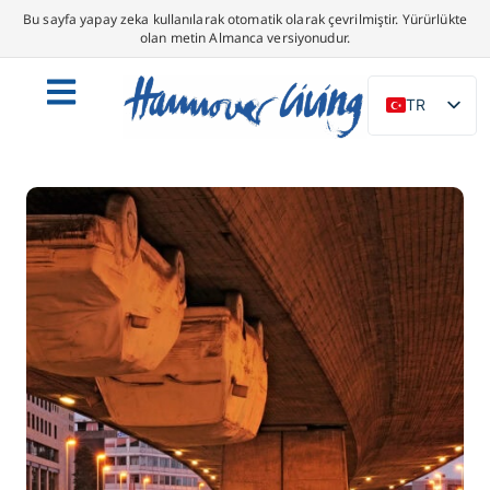
Bu sayfa yapay zeka kullanılarak otomatik olarak çevrilmiştir. Yürürlükte
olan metin Almanca versiyonudur.
TR
DE
EN
NL
PL
ES
IT
DA
SV
FR
PT