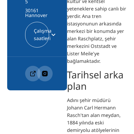
kültür ve kentsel
5
yeteneklere sahip canlı bir
30161
Hannover
yerdir. Ana tren
istasyonunun arkasında
Çalışma
merkezi bir konumda yer
saatleri
alan Raschplatz, şehir
merkezini Oststadt ve
Lister Meile'ye
bağlamaktadır.
Tarihsel arka
plan
Adını şehir müdürü
Johann Carl Hermann
Rasch'tan alan meydan,
1884 yılında eski
demiryolu atölyelerinin