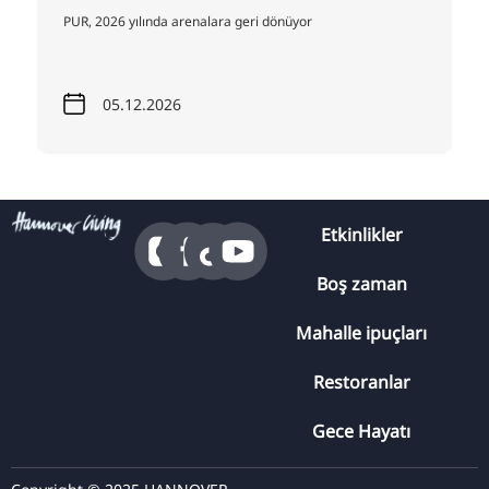
2026 yılında arenalara geri dönüyor
CANLI 2026
05.12.2026
03.09
Etkinlikler
Boş zaman
Mahalle ipuçları
Restoranlar
Gece Hayatı