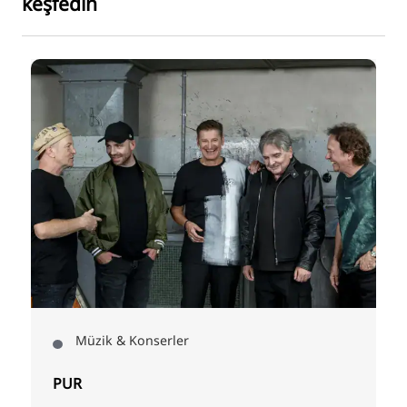
keşfedin
Müzik & Konserler
Müzik &
R
AnnenMay