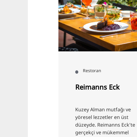
© HMTG/ KI
n
Restoran
Hikaye
Reimanns Eck
Bär'ın en güzel
Kuzey Alman mutfağı ve
den birini
yöresel lezzetler en üst
ru Story, rahat
düzeyde. Reimanns Eck'te
bir Asya
gerçekçi ve mükemmel