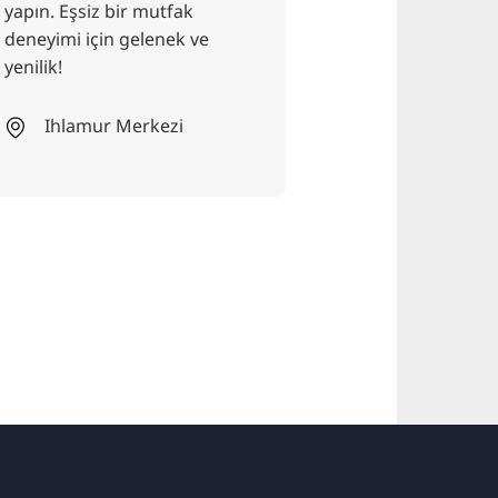
yapın. Eşsiz bir mutfak
sunan plaj bar.
deneyimi için gelenek ve
ve yeni tanıdıkl
yenilik!
buluşma yeri. 
geçirme garanti
Ihlamur Merkezi
Hanover B