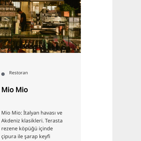
Restoran
Bölge , Resto
Mio Mio
Frida göl
kenarında
Mio Mio: İtalyan havası ve
Frida am See'de
Akdeniz klasikleri. Terasta
mekanlar, oyun 
rezene köpüğü içinde
deniz bisikleti.
çipura ile şarap keyfi
havası, içecek 