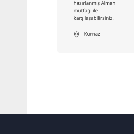
. Ağırlıklı
hazırlanmış Alman
etnam
mutfağı ile
 ve suşi
karşılaşabilirsiniz.
 tadını çıkarın.
Kurnaz
er