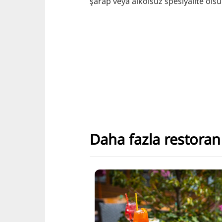
şarap veya alkolsüz spesiyalite olsu
Daha fazla restoran