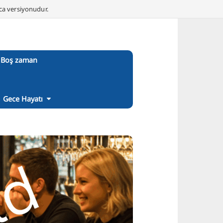
nca versiyonudur.
Boş zaman
Gece Hayatı