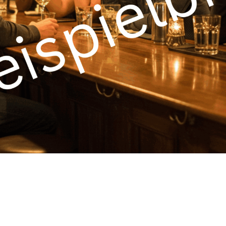
RU
FI
ZH
KO
JA
UK
BG