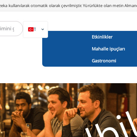
eka kullanılarak otomatik olarak çevrilmiştir. Yürürlükte olan metin Alma
TR
Etkinlikler
DE
Mahalle ipuçları
EN
NL
Gastronomi
PL
ES
IT
DA
SV
FR
PT