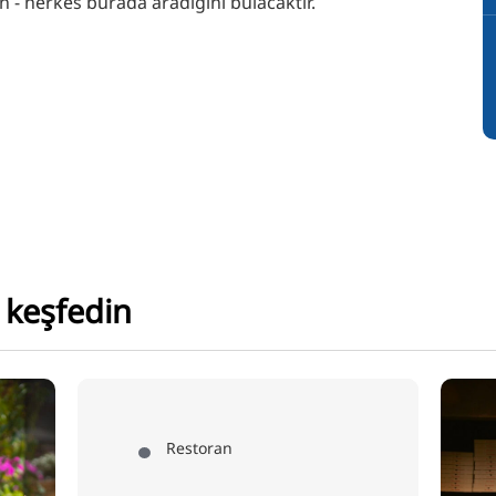
n - herkes burada aradığını bulacaktır.
 keşfedin
Restoran