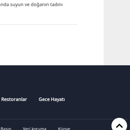
anda suyun ve doğanın tadını
Restoranlar
Gece Hayatı
Basın
Veri koruma
Künye