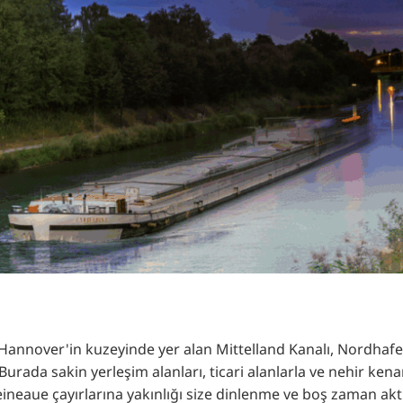
RU
FI
ZH
KO
JA
UK
BG
Hannover'in kuzeyinde yer alan Mittelland Kanalı, Nordhafen
 Burada sakin yerleşim alanları, ticari alanlarla ve nehir ken
neaue çayırlarına yakınlığı size dinlenme ve boş zaman aktivi