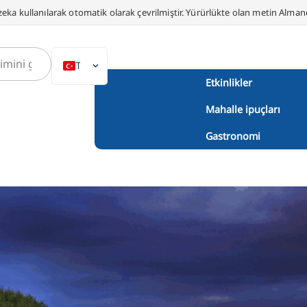
eka kullanılarak otomatik olarak çevrilmiştir. Yürürlükte olan metin Alma
TR
Etkinlikler
DE
Mahalle ipuçları
EN
NL
Gastronomi
PL
ES
IT
DA
SV
FR
PT