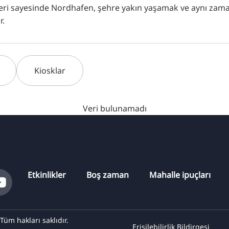
feri sayesinde Nordhafen, şehre yakın yaşamak ve aynı zam
r.
Kiosklar
Veri bulunamadı
Etkinlikler
Boş zaman
Mahalle ipuçları
m hakları saklıdır.
Erişilebilirlik Bildirgesi