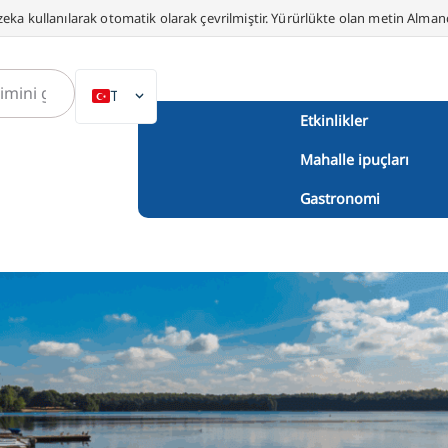
eka kullanılarak otomatik olarak çevrilmiştir. Yürürlükte olan metin Alma
TR
Etkinlikler
DE
Mahalle ipuçları
EN
NL
Gastronomi
PL
ES
IT
DA
SV
FR
PT