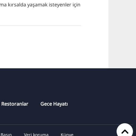
ama kırsalda yaşamak isteyenler için
Restoranlar
Gece Hayatı
Basın
Veri koruma
Künye