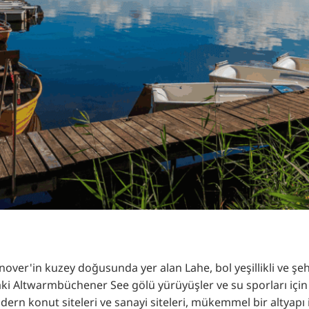
RU
FI
ZH
KO
JA
UK
BG
ver'in kuzey doğusunda yer alan Lahe, bol yeşillikli ve şehir
ki Altwarmbüchener See gölü yürüyüşler ve su sporları için i
odern konut siteleri ve sanayi siteleri, mükemmel bir altyap