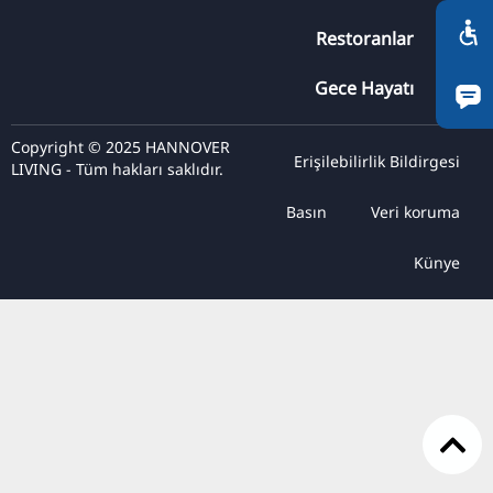
RU
Restoranlar
FI
ZH
Gece Hayatı
KO
Copyright © 2025 HANNOVER
JA
Erişilebilirlik Bildirgesi
LIVING - Tüm hakları saklıdır.
UK
Basın
Veri koruma
BG
Künye