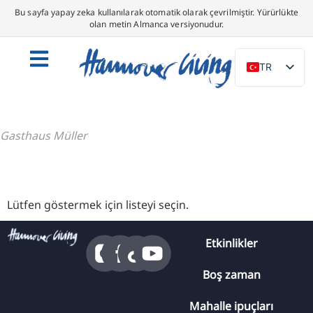
Bu sayfa yapay zeka kullanılarak otomatik olarak çevrilmiştir. Yürürlükte
olan metin Almanca versiyonudur.
TR
DE
EN
Gasthaus Müller
NL
PL
ES
Lütfen göstermek için listeyi seçin.
IT
DA
Etkinlikler
SV
Boş zaman
FR
PT
Mahalle ipuçları