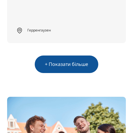
Герренгаузен
+ Показати більше