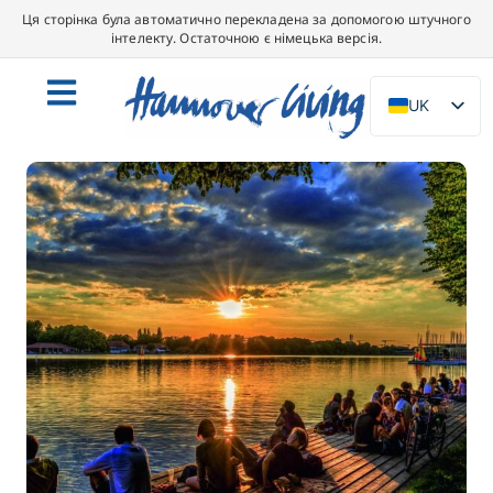
Ця сторінка була автоматично перекладена за допомогою штучного
інтелекту. Остаточною є німецька версія.
UK
DE
EN
NL
PL
ES
IT
DA
SV
FR
PT