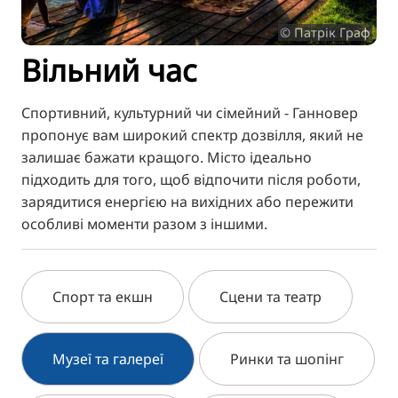
TR
© Патрік Граф
RU
Вільний час
FI
ZH
Спортивний, культурний чи сімейний - Ганновер
KO
пропонує вам широкий спектр дозвілля, який не
залишає бажати кращого. Місто ідеально
JA
підходить для того, щоб відпочити після роботи,
BG
зарядитися енергією на вихідних або пережити
особливі моменти разом з іншими.
Спорт та екшн
Сцени та театр
Музеї та галереї
Ринки та шопінг