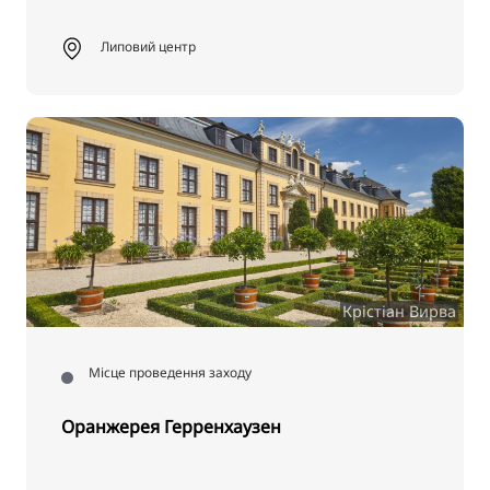
Липовий центр
Крістіан Вирва
Місце проведення заходу
Оранжерея Герренхаузен