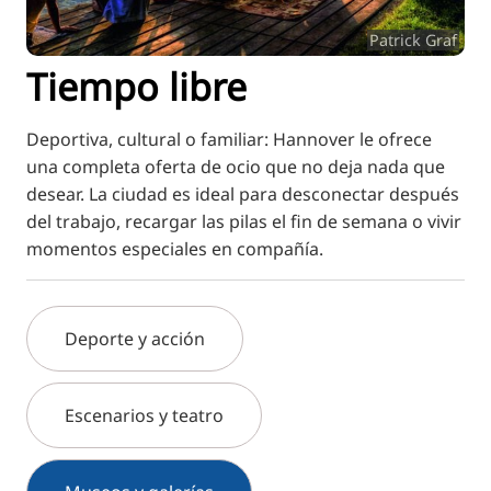
RU
Patrick Graf
FI
Tiempo libre
ZH
KO
Deportiva, cultural o familiar: Hannover le ofrece
JA
una completa oferta de ocio que no deja nada que
desear. La ciudad es ideal para desconectar después
UK
del trabajo, recargar las pilas el fin de semana o vivir
BG
momentos especiales en compañía.
Deporte y acción
Escenarios y teatro