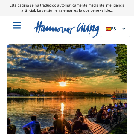
Esta página se ha traducido automáticamente mediante inteligencia
artificial. La versión en alemán es la que tiene validez.
ES
DE
EN
NL
PL
IT
DA
SV
FR
PT
TR