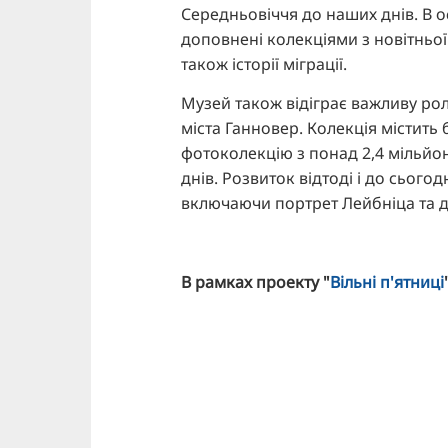
Середньовіччя до наших днів. В о
доповнені колекціями з новітньої і
також історії міграції.
Музей також відіграє важливу ро
міста Ганновер. Колекція містить 
фотоколекцію з понад 2,4 мільйо
днів. Розвиток відтоді і до сього
включаючи портрет Лейбніца та де
В рамках проекту "
Вільні п'ятниці