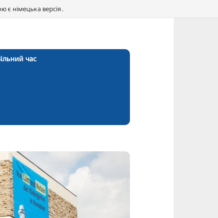
 є німецька версія.
ільний час