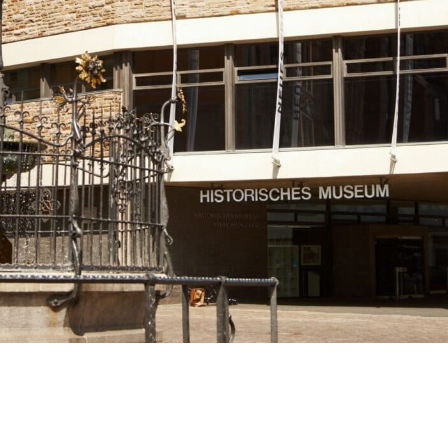
TR
RU
FI
ZH
KO
JA
BG