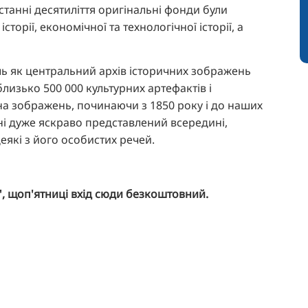
станні десятиліття оригінальні фонди були
сторії, економічної та технологічної історії, а
ль як центральний архів історичних зображень
близько 500 000 культурних артефактів і
на зображень, починаючи з 1850 року і до наших
дні дуже яскраво представлений всередині,
які з його особистих речей.
", щоп'ятниці вхід сюди безкоштовний.