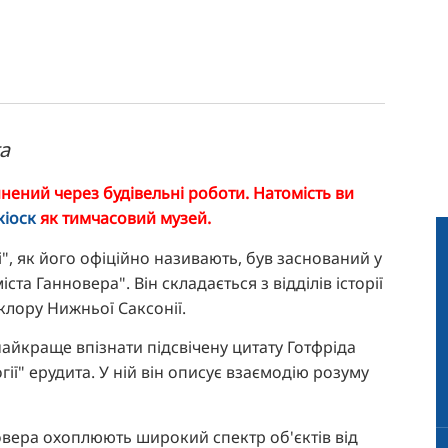
та
нений через будівельні роботи. Натомість ви
кіоск
як тимчасовий музей.
і", як його офіційно називають, був заснований у
ста Ганновера". Він складається з відділів історії
ьклору Нижньої Саксонії.
айкраще впізнати підсвічену цитату Готфріда
ії" ерудита. У ній він описує взаємодію розуму
овера охоплюють широкий спектр об'єктів від