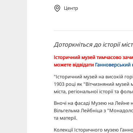
Центр
Доторкніться до історії міс
Історичний музей тимчасово зачи
можете відвідати
Ганноверський 
"Історичний музей на високій гор
1903 році як "Вітчизняний музей мі
міста, регіональної історії та фол
Вночі на фасаді Музею на Лейне н
Вільгельма Лейбніца з "Монадолог
та матерії.
Колекції Історичного музею Ганн