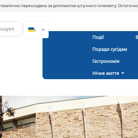
втоматично перекладена за допомогою штучного інтелекту. Остаточною
UK
Події
В
DE
Поради сусідам
EN
NL
Гастрономія
PL
Нічне життя
ES
IT
DA
SV
FR
PT