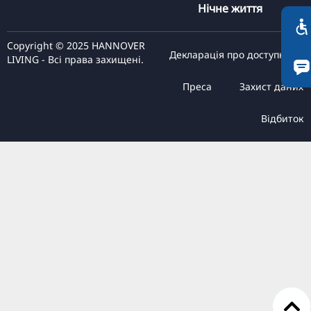
Нічне життя
TR
RU
Copyright © 2025 HANNOVER
FI
Декларація про доступність
LIVING - Всі права захищені.
ZH
Преса
Захист даних
KO
Відбиток
JA
BG