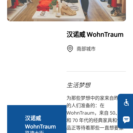
RU
FI
KO
汉诺威 WohnTraum
JA
UK
南部城市
BG
生活梦想
为那些梦想中的家来自昨天
的人们准备的：在
WohnTraum，来自 50、60
汉诺威
和 70 年代的经典家具和饰
WohnTraum
品正等待着那些一直想要像
路德大街