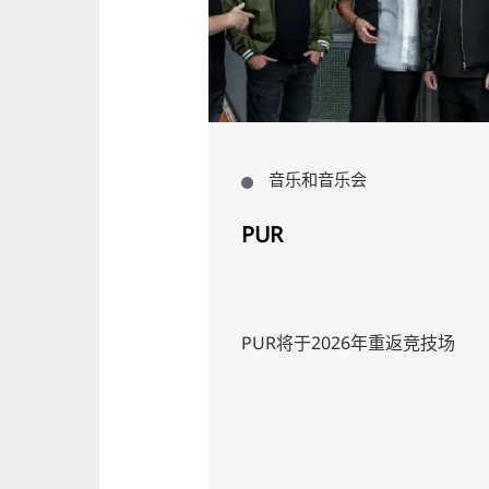
里斯汀-普拉茨施
音乐和音乐会
夫州立园
PUR
色彩斑斓
PUR将于2026年重返竞技场