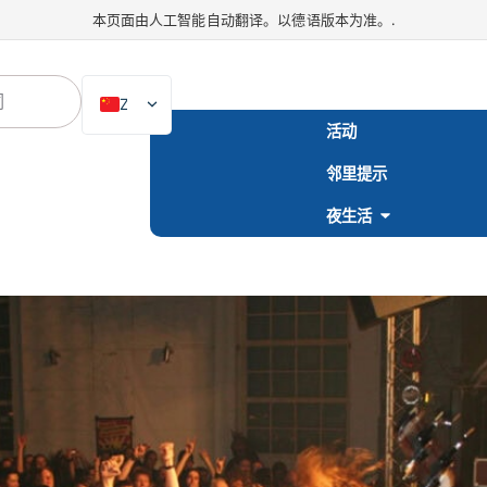
本页面由人工智能自动翻译。以德语版本为准。.
ZH
活动
DE
邻里提示
EN
NL
夜生活
PL
ES
IT
DA
SV
FR
PT