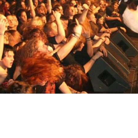
TR
RU
FI
KO
JA
UK
BG