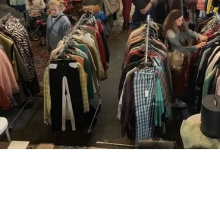
TR
RU
FI
KO
JA
UK
BG