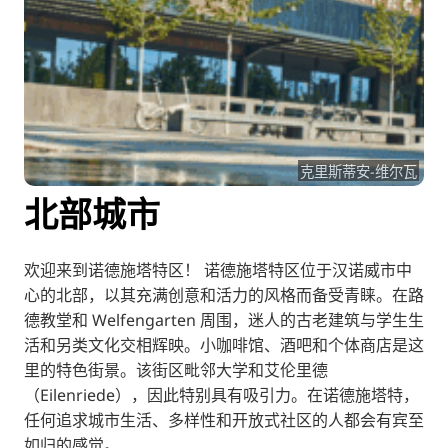
RU
FI
KO
JA
UK
克里斯蒂安-维尔瓦
BG
北部城市
欢迎来到诺德施塔特区！ 诺德施塔特区位于汉诺威市中
心的北部，以其充满创意和活力的风格而备受青睐。在路
德教堂和 Welfengarten 周围，迷人的古老建筑与学生生
活和另类文化交相辉映。小咖啡馆、酒吧和个体商店是这
里的特色街景。该街区毗邻大学和艾伦里德
（Eilenriede），因此特别具有吸引力。在诺德施塔特，
任何追求城市生活、多样性和开放式社区的人都会有宾至
如归的感觉。