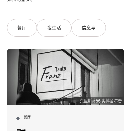
餐厅
夜生活
信息亭
克里斯蒂安-奥博舍尔普
餐厅