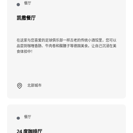
餐厅
凯撒餐厅
在这家与您喜爱的足球俱乐部一样古老的传统小酒馆里，您可以
品尝到咖喱香肠、牛肉卷和酸腰子等德国美食。让自己沉浸在美
食体验中！
北部城市
餐厅
24 度咖啡厅