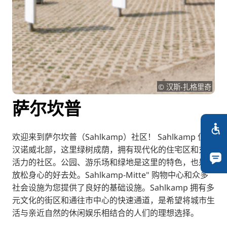
RU
FI
KO
JA
UK
© 汉斯-扎格里奇
BG
萨尔坎普
欢迎来到萨尔坎普（Sahlkamp）社区！ Sahlkamp 位于
汉诺威北部，这里绿树成荫，拥有现代化的住宅区和充满
活力的社区。公园、游乐场和绿地是这里的特色，也是您
放松身心的好去处。Sahlkamp-Mitte" 购物中心和众多
社会设施为您提供了良好的基础设施。Sahlkamp 拥有多
元文化的街区和通往市中心的快速通道，是希望将城市生
活与亲近自然的休闲娱乐相结合的人们的理想选择。