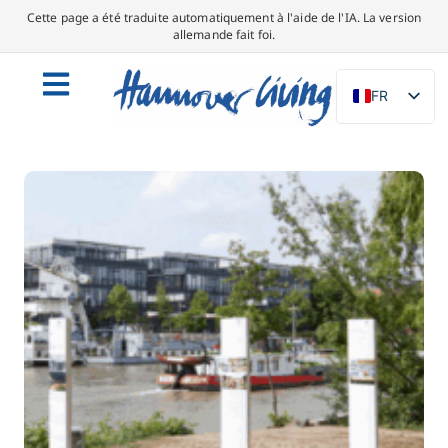
Cette page a été traduite automatiquement à l'aide de l'IA. La version
allemande fait foi.
FR
DE
EN
NL
PL
ES
IT
DA
SV
PT
TR