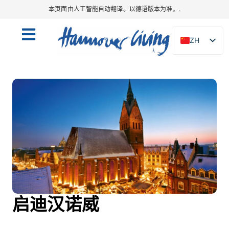
本页面由人工智能自动翻译。以德语版本为准。.
ZH
DE
EN
NL
PL
ES
IT
DA
SV
FR
启迪汉诺威
PT
TR