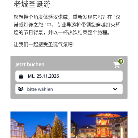
老城圣诞游
RU
您想换个角度体验汉诺威，重新发现它吗？在 "汉
FI
诺威灯饰之旅 "中，专业导游将带领您穿越灯火辉
KO
煌的节日背景，并以一杯热饮结束整个旅程。
JA
让我们一起感受圣诞气氛吧！
UK
BG
0
Jetzt buchen
Datum auswählen
bitte wählen