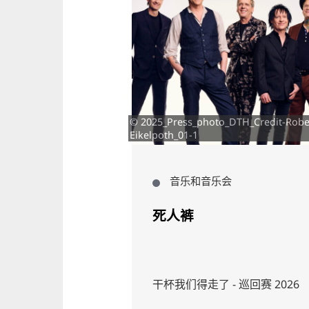
© 2025_Press_photo_DTH_Credit-Robe
拉尔斯-格哈兹
Eikelpoth_01-1
音乐和音乐会
导游
死人裤
热闹、最迷人的街区
干杯我们得走了 - 巡回赛 2026
街区--这里有古老的建