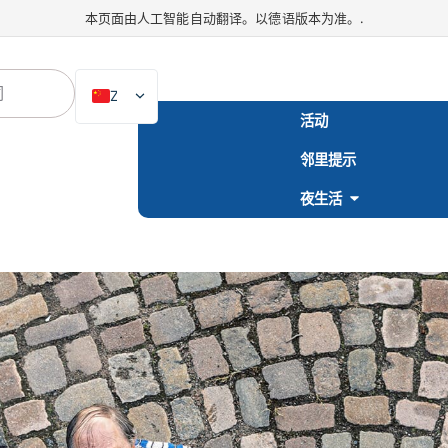
本页面由人工智能自动翻译。以德语版本为准。.
ZH
活动
DE
邻里提示
EN
NL
夜生活
PL
ES
IT
DA
SV
FR
PT