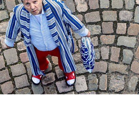
TR
RU
FI
KO
JA
UK
BG