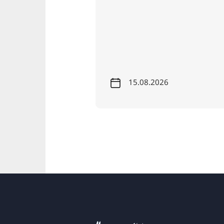
le、Eilenriede 和关
n 的精彩故事。每周第三
26
15.08.2026