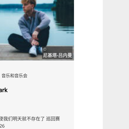
©
尼基塔-吕内曼
音乐和音乐会
音乐和音乐会
ark
祖纳
使我们明天就不存在了 巡回赛
MELE7 3 2026年巡
26