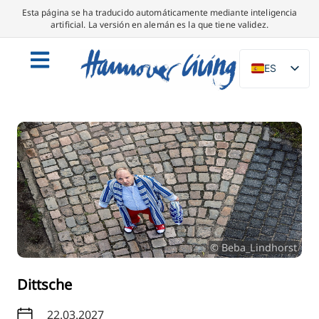
Esta página se ha traducido automáticamente mediante inteligencia
artificial. La versión en alemán es la que tiene validez.
ES
DE
EN
NL
PL
IT
DA
SV
© Beba_Lindhorst
FR
PT
Dittsche
TR
22.03.2027