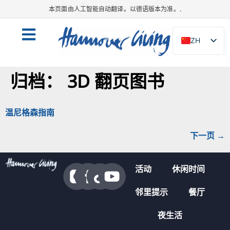
内
本页面由人工智能自动翻译。以德语版本为准。.
容
ZH
DE
归档：
3D 翻页图书
EN
NL
PL
温尼格森指南
ES
下一页
→
IT
DA
活动
休闲时间
SV
邻里提示
餐厅
FR
PT
夜生活
TR