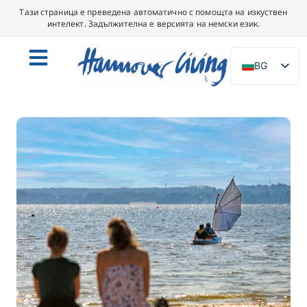
Тази страница е преведена автоматично с помощта на изкуствен
интелект. Задължителна е версията на немски език.
BG
DE
EN
NL
PL
ES
IT
DA
SV
FR
PT