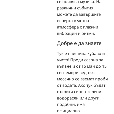
се появява музика. На
различни събития
можете да завършите
вечерта в уютна
атмосфера с плажни
вибрации и ритми.
Добре е да знаете
Тук е наистина хубаво и
чисто! Преди сезона за
къпане и от 15 май до 15
септември веднъж
месечно се вземат проби
от водата. Ако тук бъдат
открити синьо-зелени
водорасли или други
подобни, има
официално