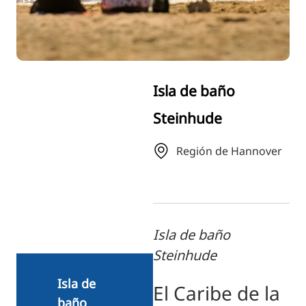
RU
FI
ZH
KO
Isla de baño
JA
Steinhude
UK
BG
Región de Hannover
Isla de baño
Steinhude
Isla de
El Caribe de la
baño