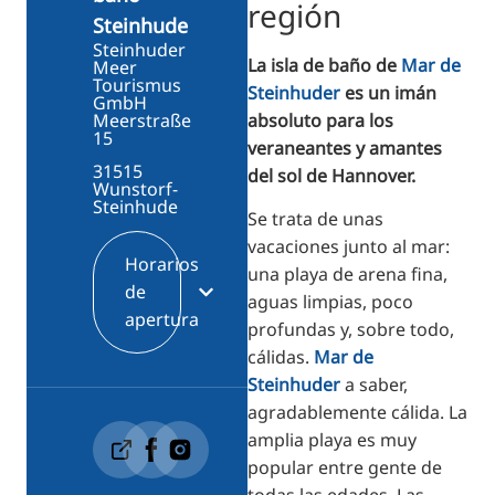
región
Steinhude
Steinhuder
La isla de baño de
Mar de
Meer
Tourismus
Steinhuder
es un imán
GmbH
absoluto para los
Meerstraße
15
veraneantes y amantes
31515
del sol de Hannover.
Wunstorf-
Steinhude
Se trata de unas
vacaciones junto al mar:
Horarios
una playa de arena fina,
de
aguas limpias, poco
apertura
profundas y, sobre todo,
cálidas.
Mar de
Steinhuder
a saber,
agradablemente cálida. La
amplia playa es muy
popular entre gente de
todas las edades. Las