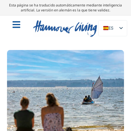
Esta página se ha traducido automáticamente mediante inteligencia
artificial. La versión en alemán es la que tiene validez.
ES
DE
EN
NL
PL
IT
DA
SV
FR
PT
TR