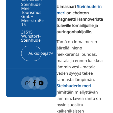
Steinhuder
Uimasaari
Steinhuderin
Meer
Tourismus
meri
on ehdoton
GmbH
magneetti Hannoverista
Meerstraße
15
tuleville lomailijoille ja
auringonhakijoille.
31515
Wunstorf-
Steinhude
Tämä on loma meren
äärellä: hieno
Aukioloajat
hiekkaranta, puhdas,
matala ja ennen kaikkea
lämmin vesi - matala
veden syvyys tekee
rannasta lämpimän.
Steinhuderin meri
nimittäin miellyttävän
lämmin. Leveä ranta on
hyvin suosittu
kaikenikäisten