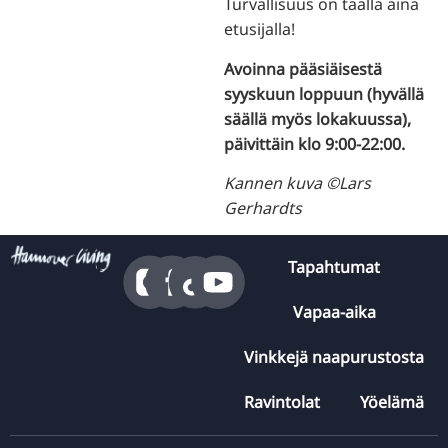
Turvallisuus on täällä aina
etusijalla!
Avoinna pääsiäisestä
syyskuun loppuun (hyvällä
säällä myös lokakuussa),
päivittäin klo 9:00-22:00.
Kannen kuva ©Lars
Gerhardts
Tapahtumat
Vapaa-aika
Vinkkejä naapurustosta
Ravintolat
Yöelämä