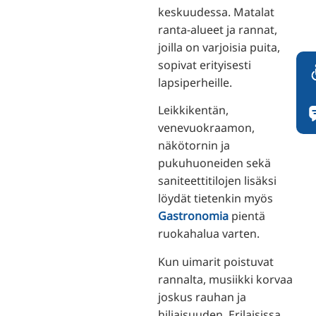
keskuudessa. Matalat
ranta-alueet ja rannat,
joilla on varjoisia puita,
sopivat erityisesti
lapsiperheille.
Leikkikentän,
venevuokraamon,
näkötornin ja
pukuhuoneiden sekä
saniteettitilojen lisäksi
löydät tietenkin myös
Gastronomia
pientä
ruokahalua varten.
Kun uimarit poistuvat
rannalta, musiikki korvaa
joskus rauhan ja
hiljaisuuden. Erilaisissa