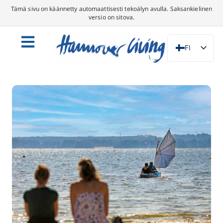
Tämä sivu on käännetty automaattisesti tekoälyn avulla. Saksankielinen
versio on sitova.
FI
DE
EN
NL
PL
ES
IT
DA
SV
FR
PT