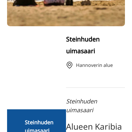
TR
RU
ZH
KO
Steinhuden
JA
uimasaari
UK
BG
Hannoverin alue
Steinhuden
uimasaari
Steinhuden
Alueen Karibia
uimasaari