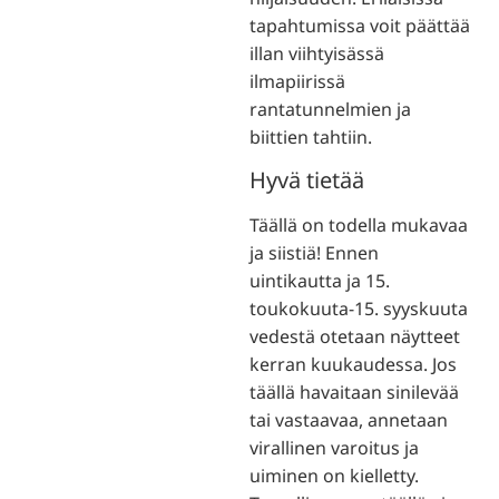
tapahtumissa voit päättää
illan viihtyisässä
ilmapiirissä
rantatunnelmien ja
biittien tahtiin.
Hyvä tietää
Täällä on todella mukavaa
ja siistiä! Ennen
uintikautta ja 15.
toukokuuta-15. syyskuuta
vedestä otetaan näytteet
kerran kuukaudessa. Jos
täällä havaitaan sinilevää
tai vastaavaa, annetaan
virallinen varoitus ja
uiminen on kielletty.