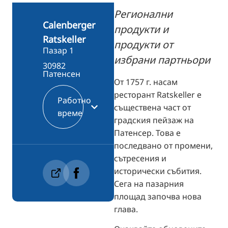
TR
Регионални
RU
Calenberger
продукти и
Ratskeller
FI
продукти от
Пазар 1
ZH
избрани партньори
30982
Патенсен
KO
От 1757 г. насам
JA
ресторант Ratskeller е
Работно
съществена част от
UK
време
градския пейзаж на
Патенсер. Това е
последвано от промени,
сътресения и
исторически събития.
Сега на пазарния
площад започва нова
глава.