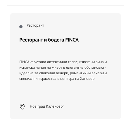
Ресторант
Ресторант и бодега FINCA
FINCA съчетава автентични тапас, изискани вина и
испански начин на живот в елегантна обстановка -
идеална за спокойни вечери, романтични вечери и
специални тържества в центъра на Хановер.
Нов град Каленберг