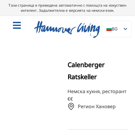
Тази страница е преведена автоматично с помощта на изкуствен
интелект. Задължителна е версията на немски език.
BG
DE
EN
NL
Calenberger
PL
Ratskeller
ES
IT
Немска кухня, ресторант
€€
DA
Регион Хановер
SV
FR
PT