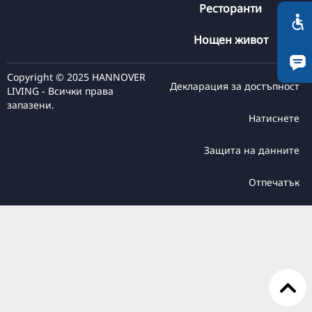
Ресторанти
TR
RU
Нощен живот
FI
Copyright © 2025 HANNOVER
ZH
Декларация за достъпност
LIVING - Всички права
KO
запазени.
Натиснете
JA
UK
Защита на данните
Отпечатък