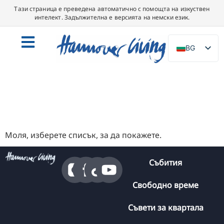
Тази страница е преведена автоматично с помощта на изкуствен
интелект. Задължителна е версията на немски език.
BG
DE
EN
NL
PL
ES
Моля, изберете списък, за да покажете.
IT
Събития
DA
SV
Свободно време
FR
Съвети за квартала
PT