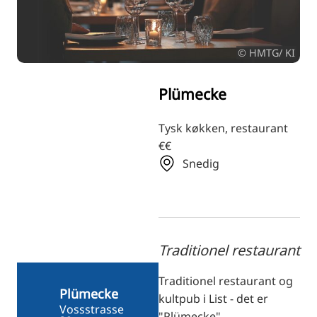
RU
FI
© HMTG/ KI
ZH
KO
Plümecke
JA
UK
Tysk køkken, restaurant
€€
BG
Snedig
Traditionel restaurant
Traditionel restaurant og
Plümecke
kultpub i List - det er
Vossstrasse
"Plümecke".