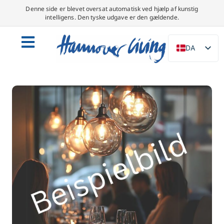
Denne side er blevet oversat automatisk ved hjælp af kunstig
intelligens. Den tyske udgave er den gældende.
DA
DE
EN
NL
PL
ES
IT
SV
FR
PT
TR