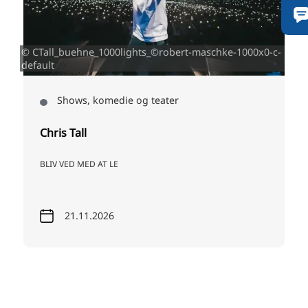
© CTall_buehne_1000lights_©robert-maschke-1000x0-c-
default
Shows, komedie og teater
Chris Tall
BLIV VED MED AT LE
21.11.2026