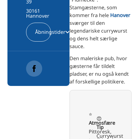
39
Stamgæsterne, som
30161
kommer fra hele
Hanover
Hannover
sværger til den
legendariske currywurst
Åbningstider
og dens helt særlige
sauce.
Den maleriske pub, hvor
gæsterne får tildelt
pladser, er nu også kendt
af forskellige politikere.
⭐️
😍
Atmosfære
Tip
Pittoresk,
Currywurst